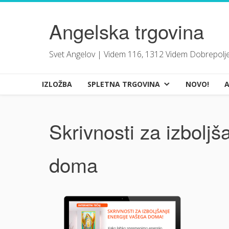
Skip
to
Angelska trgovina
content
Svet Angelov | Videm 116, 1312 Videm Dobrepolj
IZLOŽBA
SPLETNA TRGOVINA
NOVO!
A
Skrivnosti za izboljš
doma