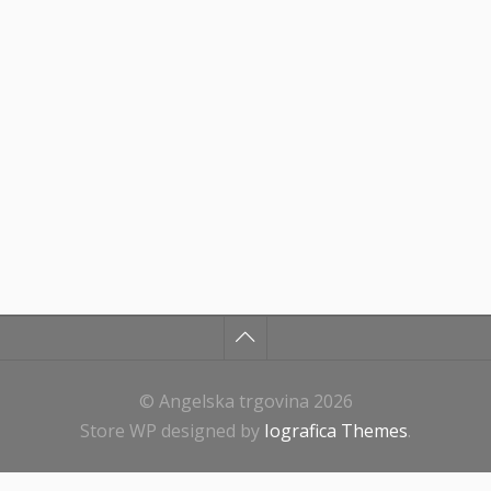
© Angelska trgovina 2026
Store WP designed by
Iografica Themes
.