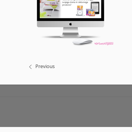
Previous
Navigacija
prispevka