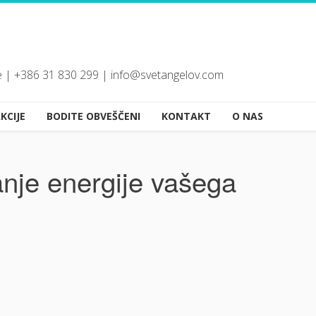
e | +386 31 830 299 | info@svetangelov.com
KCIJE
BODITE OBVEŠČENI
KONTAKT
O NAS
anje energije vašega