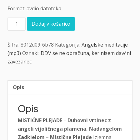
Format: avdio datoteka
Mistične
Dodaj v košarico
Plejade
količina
Šifra:
8012d09f6b78
Kategorija:
Angelske meditacije
(mp3)
Oznaki:
DDV se ne obračuna
,
ker nisem davčni
zavezanec
Opis
Opis
MISTIČNE PLEJADE – Duhovni vrtinec z
angeli vijoličnega plamena, Nadangelom
Zadkielom – Mistične Plejade
Izjemna