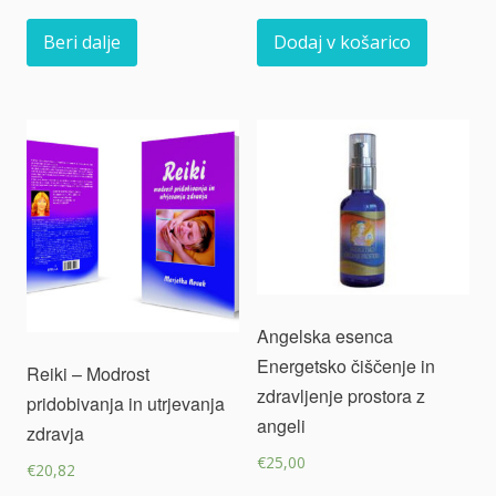
Beri dalje
Dodaj v košarico
Angelska esenca
Energetsko čiščenje in
Reiki – Modrost
zdravljenje prostora z
pridobivanja in utrjevanja
angeli
zdravja
€
25,00
€
20,82