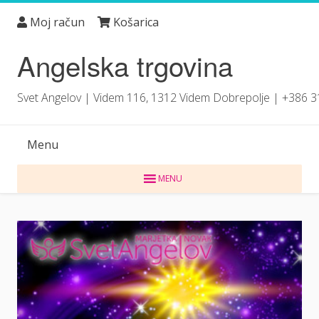
Skip
Moj račun
Košarica
to
content
Angelska trgovina
Svet Angelov | Videm 116, 1312 Videm Dobrepolje | +386 
Menu