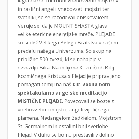
legendarno tudi dom vnebovzetih mojstrov
in različni angeli, vnebovzeti mojstri ter
svetniki, so se razodevali obiskovalcem.
Veruje se, da je MOUNT SHASTA glava
velike eterične energijske mreže. PLEJADE
so sedež Velikega Belega Bratstva v našem
predelu našega Univerzuma. So skupina
približno 500 zvezd, ki se nahajajo v
ozvezdju Bika. Na milijone Kozmičnih Bitij
Kozmičnega Kristusa s Plejad je pripravljeno
pomagati zemlji na naš klic.
Vodila bom
spektakularno angelsko meditacijo
MISTIČNE PLEJADE.
Povezovali se boste z
vnebovzetimi mojstri, angeli vijoličnega
plamena, Nadangelom Zadkielom, Mojstrom
St. Germainom in ostalimi bitji svetlobe
Plejad. V duhu se bomo prestavili v dolino