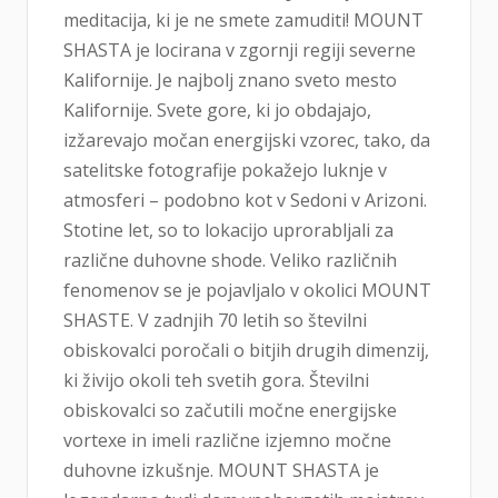
meditacija, ki je ne smete zamuditi! MOUNT
SHASTA je locirana v zgornji regiji severne
Kalifornije. Je najbolj znano sveto mesto
Kalifornije. Svete gore, ki jo obdajajo,
izžarevajo močan energijski vzorec, tako, da
satelitske fotografije pokažejo luknje v
atmosferi – podobno kot v Sedoni v Arizoni.
Stotine let, so to lokacijo uprorabljali za
različne duhovne shode. Veliko različnih
fenomenov se je pojavljalo v okolici MOUNT
SHASTE. V zadnjih 70 letih so številni
obiskovalci poročali o bitjih drugih dimenzij,
ki živijo okoli teh svetih gora. Številni
obiskovalci so začutili močne energijske
vortexe in imeli različne izjemno močne
duhovne izkušnje. MOUNT SHASTA je