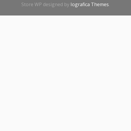
Store WP designed by
Iografica Themes
.