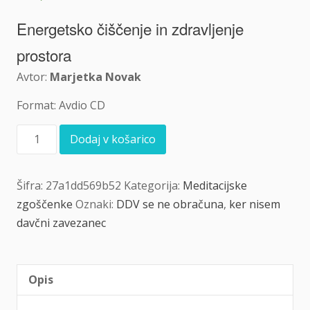
Energetsko čiščenje in zdravljenje
prostora
Avtor:
Marjetka Novak
Format: Avdio CD
Angeli
Dodaj v košarico
in
deve
količina
Šifra:
27a1dd569b52
Kategorija:
Meditacijske
zgoščenke
Oznaki:
DDV se ne obračuna
,
ker nisem
davčni zavezanec
Opis