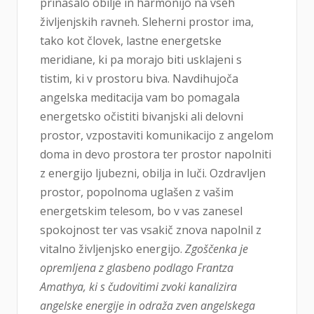
prinašalo obilje in harmonijo na vseh
življenjskih ravneh. Sleherni prostor ima,
tako kot človek, lastne energetske
meridiane, ki pa morajo biti usklajeni s
tistim, ki v prostoru biva. Navdihujoča
angelska meditacija vam bo pomagala
energetsko očistiti bivanjski ali delovni
prostor, vzpostaviti komunikacijo z angelom
doma in devo prostora ter prostor napolniti
z energijo ljubezni, obilja in luči. Ozdravljen
prostor, popolnoma uglašen z vašim
energetskim telesom, bo v vas zanesel
spokojnost ter vas vsakič znova napolnil z
vitalno življenjsko energijo.
Zgoščenka je
opremljena z glasbeno podlago Frantza
Amathya, ki s čudovitimi zvoki kanalizira
angelske energije in odraža zven angelskega