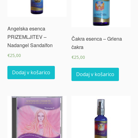
Angelska esenca
PRIZEMLJITEV –
Čakra esenca – Grlena
Nadangel Sandalfon
čakra
€
25,00
€
25,00
Dodaj v košarico
Dodaj v košarico