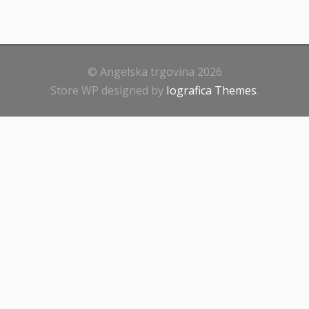
© Angelska trgovina 2026
Store WP designed by
Iografica Themes
.