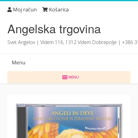
Skip
Moj račun
Košarica
to
content
Angelska trgovina
Svet Angelov | Videm 116, 1312 Videm Dobrepolje | +386 
Menu