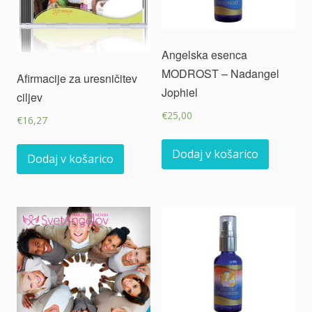
Angelska esenca
MODROST – Nadangel
Afirmacije za uresničitev
Jophiel
ciljev
€
25,00
€
16,27
Dodaj v košarico
Dodaj v košarico