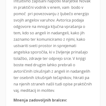
Intuitivno zapisani napotki Marjetke Novak
in praktični vodnik v enem, vam bodo v
pomoč pri povezovanju z ljubečo energijo
svojih angelov varuhov. Avtorica podaja
odgovore na mnoga ključna vprašanja o
tem, kdo so angeli in nadangeli, kako jih
zaznamo ter komuniciramo z njimi, kako
ustvariti sveti prostor in sprejemati
angelska sporočila, ki v življenje prinašajo
tolažbo, zdravje ter odprejo srce. V knjigi
boste med drugim lahko prebrali o
avtoričinih izkušnjah z angeli in nadangelih
ter osebnih izkušnjah tečajnikov, hkrati pa
na njenih straneh našli tudi opise praktičnih
vaj, meditacij in molitev.
Mnenja zadovoljnih bralcev: