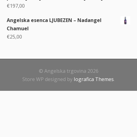
€
197,00
Angelska esenca LJUBEZEN – Nadangel
Chamuel
€
25,00
© Angelska trgovina 2026
Store WP designed by
Iografica Themes
.