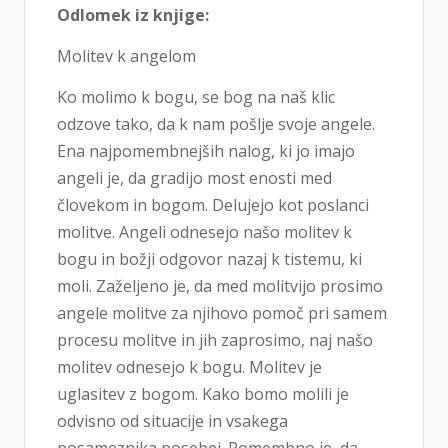
Odlomek iz knjige:
Molitev k angelom
Ko molimo k bogu, se bog na naš klic
odzove tako, da k nam pošlje svoje angele.
Ena najpomembnejših nalog, ki jo imajo
angeli je, da gradijo most enosti med
človekom in bogom. Delujejo kot poslanci
molitve. Angeli odnesejo našo molitev k
bogu in božji odgovor nazaj k tistemu, ki
moli. Zaželjeno je, da med molitvijo prosimo
angele molitve za njihovo pomoč pri samem
procesu molitve in jih zaprosimo, naj našo
molitev odnesejo k bogu. Molitev je
uglasitev z bogom. Kako bomo molili je
odvisno od situacije in vsakega
posameznika posebej. Pomembno je, da