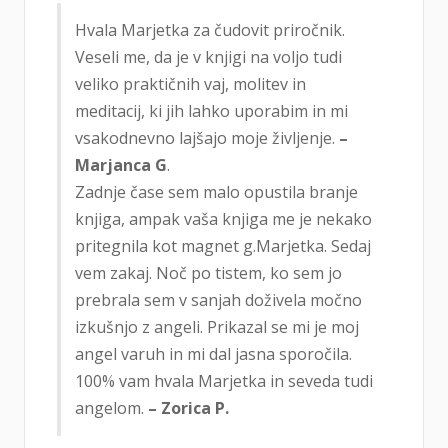
Hvala Marjetka za čudovit priročnik.
Veseli me, da je v knjigi na voljo tudi
veliko praktičnih vaj, molitev in
meditacij, ki jih lahko uporabim in mi
vsakodnevno lajšajo moje življenje.
–
Marjanca G
.
Zadnje čase sem malo opustila branje
knjiga, ampak vaša knjiga me je nekako
pritegnila kot magnet g.Marjetka. Sedaj
vem zakaj. Noč po tistem, ko sem jo
prebrala sem v sanjah doživela močno
izkušnjo z angeli. Prikazal se mi je moj
angel varuh in mi dal jasna sporočila.
100% vam hvala Marjetka in seveda tudi
angelom.
– Zorica P.