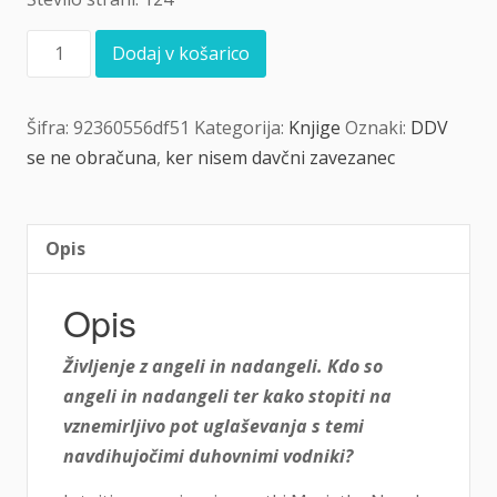
Življenje
Dodaj v košarico
z
angeli
in
Šifra:
92360556df51
Kategorija:
Knjige
Oznaki:
DDV
nadangeli
količina
se ne obračuna
,
ker nisem davčni zavezanec
Opis
Opis
Življenje z angeli in nadangeli. Kdo so
angeli in nadangeli ter kako stopiti na
vznemirljivo pot uglaševanja s temi
navdihujočimi duhovnimi vodniki?