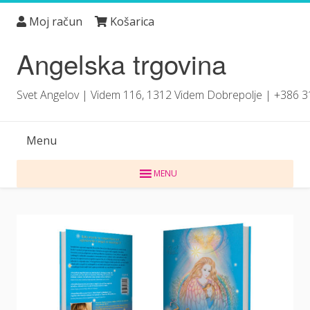
Skip
Moj račun
Košarica
to
content
Angelska trgovina
Svet Angelov | Videm 116, 1312 Videm Dobrepolje | +386 
Menu