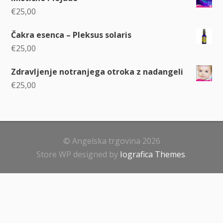
€
25,00
Čakra esenca – Pleksus solaris
€
25,00
Zdravljenje notranjega otroka z nadangeli
€
25,00
© Angelska trgovina 2026
Store WP designed by
Iografica Themes
.