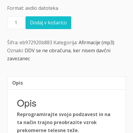
Format: avdio datoteka
Afirmacije
Dodaj v košarico
za
hujšanje
količina
Šifra:
eb972920b883
Kategorija:
Afirmacije (mp3)
Oznaki:
DDV se ne obračuna
,
ker nisem davčni
zavezanec
Opis
Opis
Reprogramirajte svojo podzavest in na
ta način trajno preobrazite vzrok
prekomerne telesne teže.