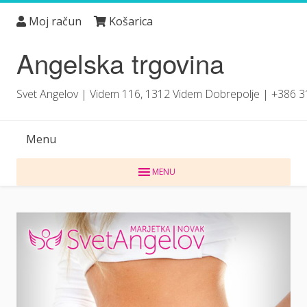
Skip
Moj račun
Košarica
to
content
Angelska trgovina
Svet Angelov | Videm 116, 1312 Videm Dobrepolje | +386 
Menu