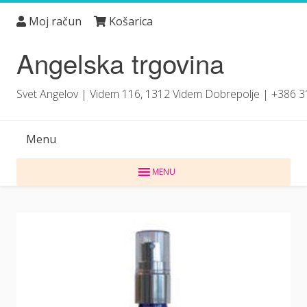
Skip
Moj račun
Košarica
to
content
Angelska trgovina
Svet Angelov | Videm 116, 1312 Videm Dobrepolje | +386 
Menu