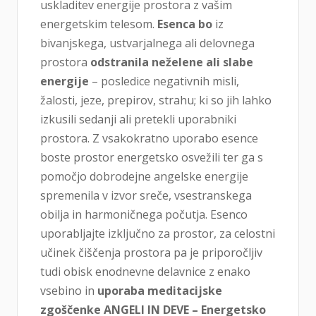
uskladitev energije prostora z vašim
energetskim telesom.
Esenca bo
iz
bivanjskega, ustvarjalnega ali delovnega
prostora
odstranila neželene ali slabe
energije
– posledice negativnih misli,
žalosti, jeze, prepirov, strahu; ki so jih lahko
izkusili sedanji ali pretekli uporabniki
prostora. Z vsakokratno uporabo esence
boste prostor energetsko osvežili ter ga s
pomočjo dobrodejne angelske energije
spremenila v izvor sreče, vsestranskega
obilja in harmoničnega počutja. Esenco
uporabljajte izključno za prostor, za celostni
učinek čiščenja prostora pa je priporočljiv
tudi obisk enodnevne delavnice z enako
vsebino in
uporaba meditacijske
zgoščenke ANGELI IN DEVE – Energetsko