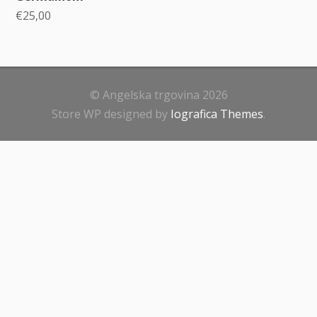
€
25,00
© Angelska trgovina 2026
Store WP designed by
Iografica Themes
.