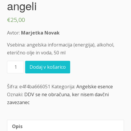
angeli
€
25,00
Avtor:
Marjetka Novak
Vsebina: angelska informacija (energija), alkohol,
eterično olje in voda, 50 ml
Angelska
Dodaj v košarico
esenca
Energetsko
čiščenje
Šifra:
e4f4ba666051
Kategorija:
Angelske esence
in
zdravljenje
Oznaki:
DDV se ne obračuna
,
ker nisem davčni
prostora
zavezanec
z
angeli
količina
Opis